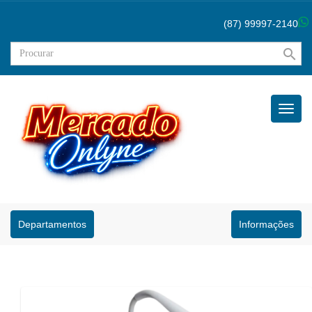
(87) 99997-2140
search
Menu
Princip
Departamentos
Informações