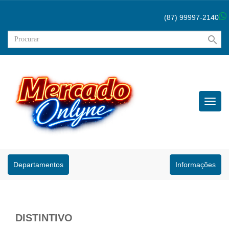
(87) 99997-2140
search
Menu
Princip
Departamentos
Informações
DISTINTIVO