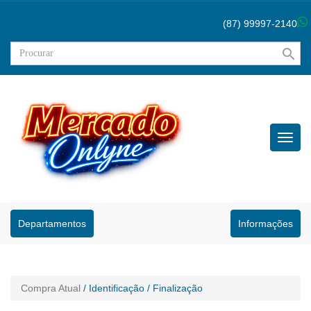
(87) 99997-2140
search
Menu
Princip
Departamentos
Informações
Compra Atual
/ Identificação
/ Finalização